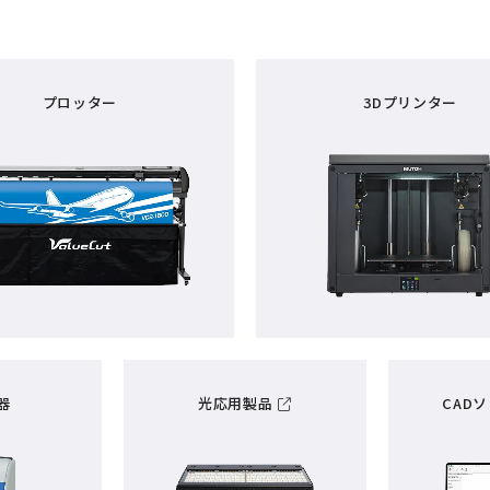
プロッター
3Dプリンター
器
光応用製品
CAD