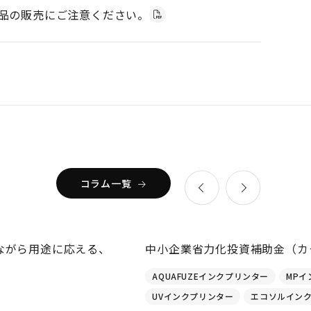
似品の販売にご注意ください。
コラム一覧
ながら用途に応える、
中小企業省力化投資補助金（カ
AQUAFUZEインクプリンター
MPイ
UVインクプリンター
エコソルイン