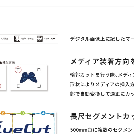
デジタル画像上に記したマ
メディア装着方向
輪郭カットを行う際､メディ
形状によりメディアの挿入
部で自動変換して適正にカ
長尺セグメントカ
500mm毎に複数のセグメ