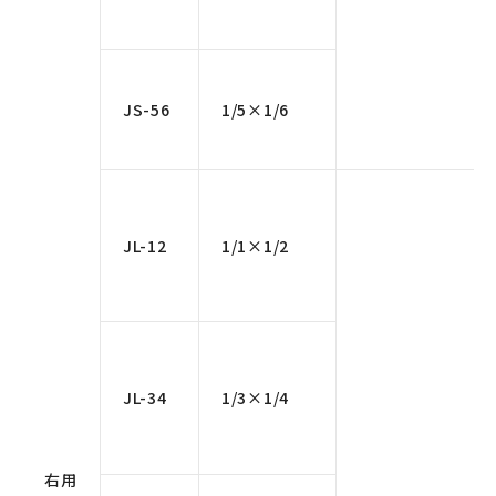
JS-56
1/5×1/6
JL-12
1/1×1/2
JL-34
1/3×1/4
右用