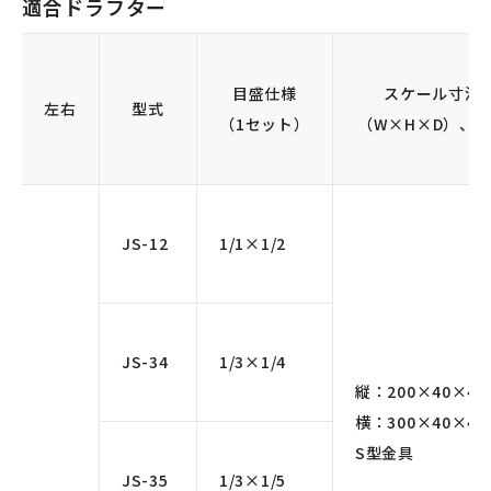
適合ドラフター
目盛仕様
スケール寸法
左右
型式
（1セット）
（W×H×D）、
JS-12
1/1×1/2
JS-34
1/3×1/4
縦：200×40×4
横：300×40×4 
S型金具
JS-35
1/3×1/5