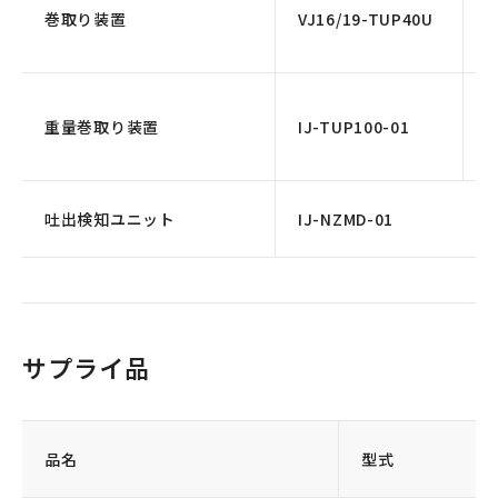
巻取り装置
VJ16/19-TUP40U
重量巻取り装置
IJ-TUP100-01
1
吐出検知ユニット
IJ-NZMD-01
サプライ品
品名
型式