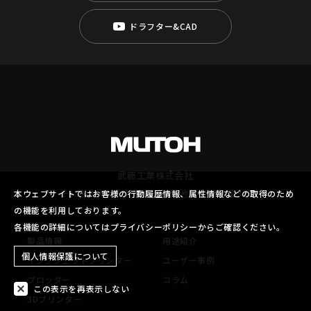
ドラフター&CAD
武藤工業株式会社
〒154-8560 東京都世田谷区池尻3丁目1番3号
本ウェブサイトではお客様の行動履歴情報、属性情報などの取得のため
の機能を利用しております。
各機能の詳細についてはプライバシーポリシーからご確認ください。
製品情報
用途紹介
個人情報保護について
インクジェットプリンター
ユーザー事例
プロッター
コラム
この表示を再表示しない
3Dプリンター