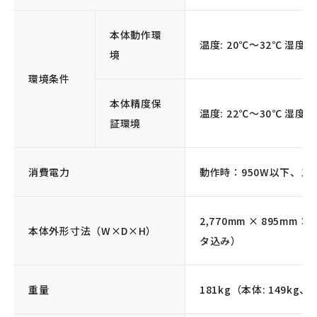
本体動作環
温度: 20℃～32℃ 湿度:
境
環境条件
本体精度保
温度: 22℃～30℃ 湿度:
証環境
消費電力
動作時：950W以下、スリ
2,770mm × 895mm
本体外形寸法（W×D×H）
タ込み）
重量
181kg（本体: 149kg、