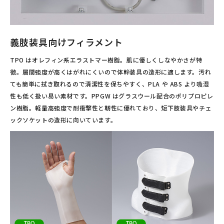
義肢装具向けフィラメント
TPO はオレフィン系エラストマー樹脂。肌に優しくしなやかさが特
徴。層間強度が高くはがれにくいので体幹装具の造形に適します。汚れ
ても簡単に拭き取れるので清潔性を保ちやすく、PLA や ABS より吸湿
性も低く扱い易い素材です。PPGW はグラスウール配合のポリプロピレ
ン樹脂。軽量高強度で耐衝撃性と靭性に優れており、短下肢装具やチェ
ックソケットの造形に向いています。