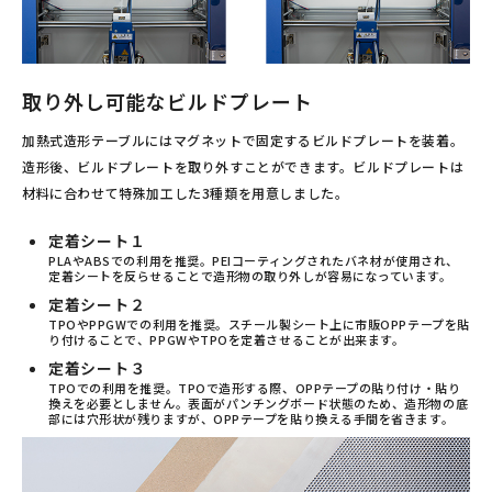
取り外し可能なビルドプレート
加熱式造形テーブルにはマグネットで固定するビルドプレートを装着。
造形後、ビルドプレートを取り外すことができます。ビルドプレートは
材料に合わせて特殊加工した3種類を用意しました。
定着シート１
PLAやABSでの利用を推奨。PEIコーティングされたバネ材が使用され、
定着シートを反らせることで造形物の取り外しが容易になっています。
定着シート２
TPOやPPGWでの利用を推奨。スチール製シート上に市販OPPテープを貼
り付けることで、PPGWやTPOを定着させることが出来ます。
定着シート３
TPOでの利用を推奨。TPOで造形する際、OPPテープの貼り付け・貼り
換えを必要としません。表面がパンチングボード状態のため、造形物の底
部には穴形状が残りますが、OPPテープを貼り換える手間を省きます。