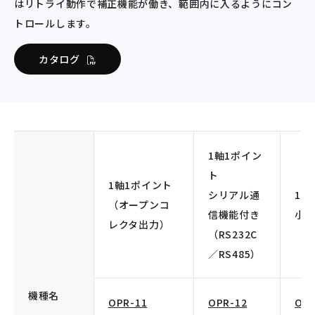
はリトライ動作で補正機能が働き、範囲内に入るようにコン
トロールします。
カタログ
1軸1ポイン
ト
1軸1ポイント
シリアル通
1軸
（オープンコ
信機能付き
小
レクタ出力）
（RS232C
／RS485）
機種名
OPR-11
OPR-12
OPR