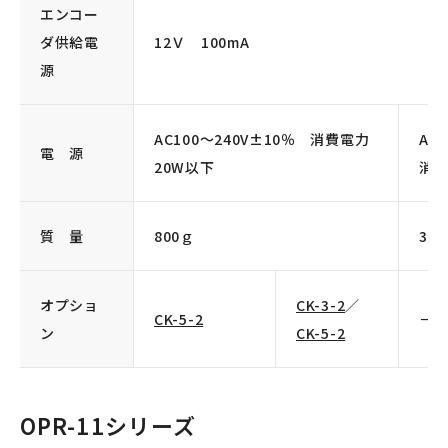
エンコー
ダ供給電
12Ｖ 100mA
源
AC100〜240V±10％ 消費電力
AC
電 源
20W以下
消費
質 量
800ｇ
36
オプショ
CK-3-2
／
CK-5-2
－
ン
CK-5-2
OPR-11シリーズ