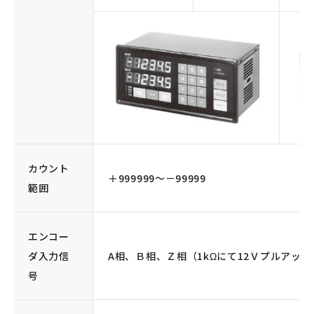
カウント
＋999999〜－99999
範囲
エンコー
ダ入力信
A相、Ｂ相、Ｚ相（1kΩにて12Ｖプルアップ
号