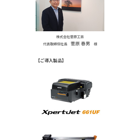
株式会社菅原工芸
菅原 春男
代表取締役社長
様
【ご導入製品】