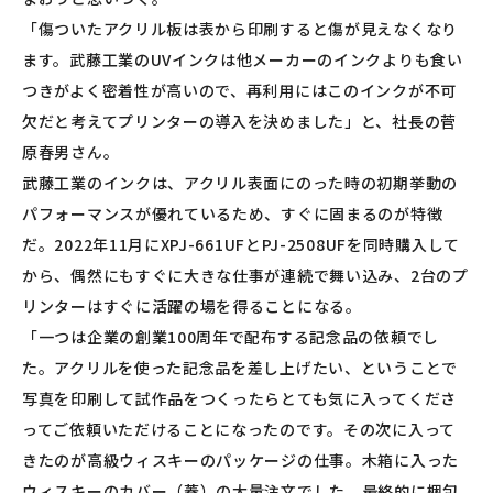
「傷ついたアクリル板は表から印刷すると傷が見えなくなり
ます。武藤工業のUVインクは他メーカーのインクよりも食い
つきがよく密着性が高いので、再利用にはこのインクが不可
欠だと考えてプリンターの導入を決めました」と、社長の菅
原春男さん。
武藤工業のインクは、アクリル表面にのった時の初期挙動の
パフォーマンスが優れているため、すぐに固まるのが特徴
だ。2022年11月にXPJ-661UFとPJ-2508UFを同時購入して
から、偶然にもすぐに大きな仕事が連続で舞い込み、2台のプ
リンターはすぐに活躍の場を得ることになる。
「一つは企業の創業100周年で配布する記念品の依頼でし
た。アクリルを使った記念品を差し上げたい、ということで
写真を印刷して試作品をつくったらとても気に入ってくださ
ってご依頼いただけることになったのです。その次に入って
きたのが高級ウィスキーのパッケージの仕事。木箱に入った
ウィスキーのカバー（蓋）の大量注文でした。最終的に梱包