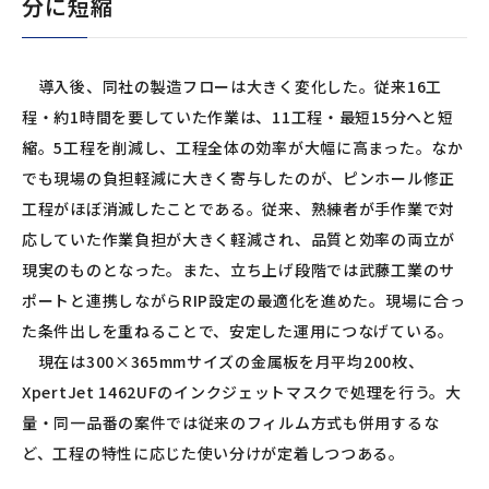
分に短縮
導入後、同社の製造フローは大きく変化した。従来16工
程・約1時間を要していた作業は、11工程・最短15分へと短
縮。5工程を削減し、工程全体の効率が大幅に高まった。なか
でも現場の負担軽減に大きく寄与したのが、ピンホール修正
工程がほぼ消滅したことである。従来、熟練者が手作業で対
応していた作業負担が大きく軽減され、品質と効率の両立が
現実のものとなった。また、立ち上げ段階では武藤工業のサ
ポートと連携しながらRIP設定の最適化を進めた。現場に合っ
た条件出しを重ねることで、安定した運用につなげている。
現在は300×365mmサイズの金属板を月平均200枚、
XpertJet 1462UFのインクジェットマスクで処理を行う。大
量・同一品番の案件では従来のフィルム方式も併用するな
ど、工程の特性に応じた使い分けが定着しつつある。