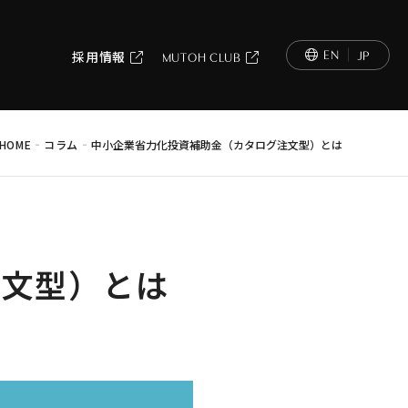
EN
JP
採用情報
MUTOH CLUB
-
-
HOME
コラム
中小企業省力化投資補助金（カタログ注文型）とは
注文型）とは