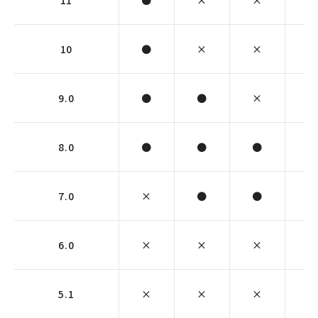
11
●
×
×
×
10
●
×
×
×
9.0
●
●
×
×
8.0
●
●
●
●
7.0
×
●
●
●
6.0
×
×
×
●
5.1
×
×
×
×