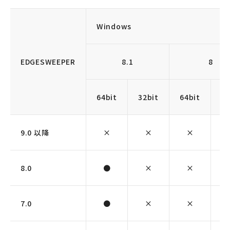
Windows
EDGESWEEPER
8.1
8
64bit
32bit
64bit
32
9.0 以降
×
×
×
8.0
●
×
×
7.0
●
×
×