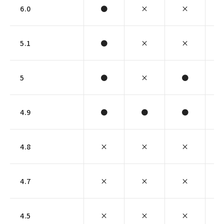
6.0
●
×
×
5.1
●
×
×
5
●
×
●
4.9
●
●
●
4.8
×
×
×
4.7
×
×
×
4.5
×
×
×