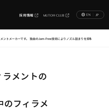
EN
JP
採用情報
MUTOH CLUB
ィラメントメーカーです。
独自のJam-Free技術によりノズル詰まりを抑制。
豊富なカ
フィラメントの
昇中のフィラメ