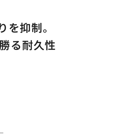
まりを抑制。
に勝る耐久性
。