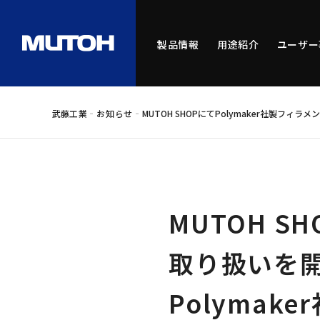
製品情報
用途紹介
ユーザー
-
-
武藤工業
お知らせ
MUTOH SHOPにてPolymaker社製フィ
MUTOH S
取り扱いを
Polyma