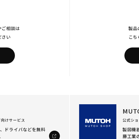
やご相談は
製品
ださい
こち
MUT
ザ向けサービス
公式ショ
ル、ドライバなどを
無料
製図機器
ス
藤工業