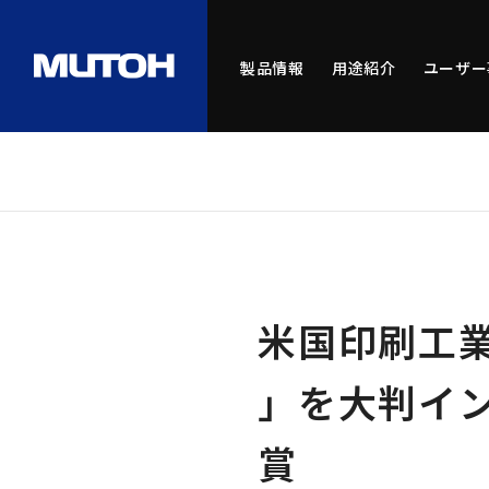
製品情報
用途紹介
ユーザー
米国印刷工業会「
」を大判イ
賞