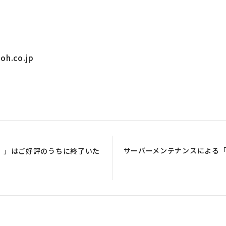
oh.co.jp
サーバーメンテナンスによる「M
阪〉」はご好評のうちに終了いた