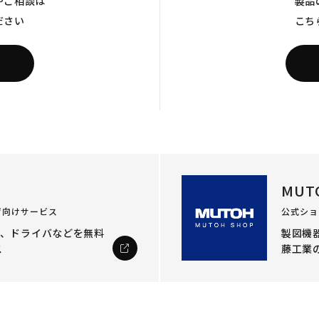
やご相談は
製品
ださい
こち
MUT
ザ向けサービス
公式ショ
ル、ドライバなどを
無料
製図機器
ス
藤工業