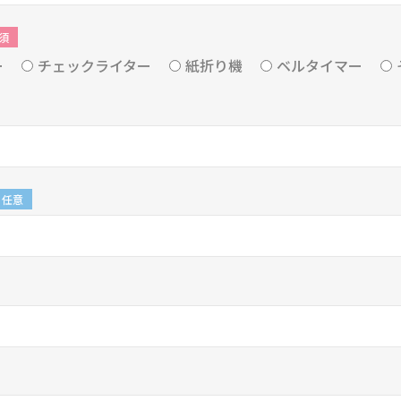
須
ー
チェックライター
紙折り機
ベルタイマー
任意