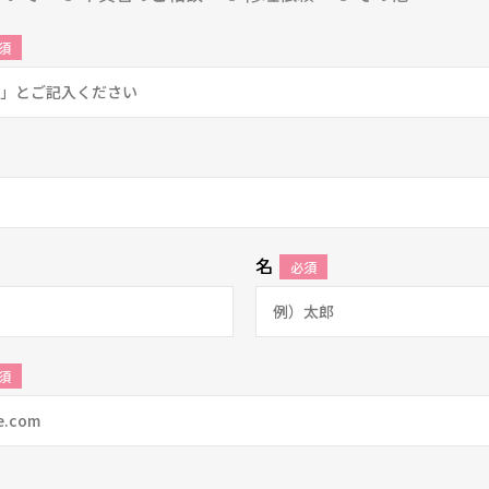
須
名
必須
須