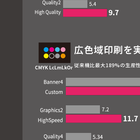
広⾊域印刷を
従来機比最大189%の生産