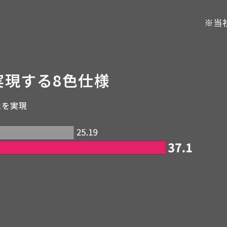
実現する8色仕様
性を実現