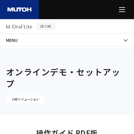
M-Draf Lite
2D CAD
MENU
-
-
-
-
HOME
製品情報
CADソリューション
M-Draf Lite
オンラインデモ・セ
オンラインデモ・セットアッ
プ
CADソリューション
操作ガイド PDF版