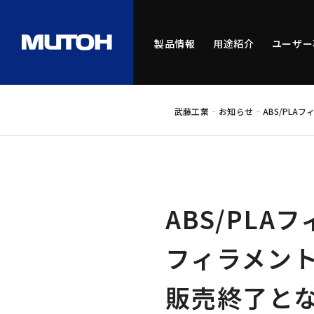
製品情報
用途紹介
ユーザー
-
-
武藤工業
お知らせ
ABS/PL
ABS/PL
フィラメン
販売終了と