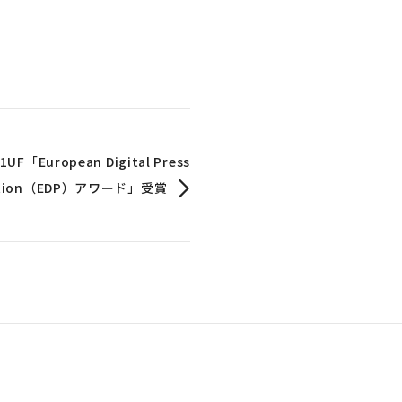
1UF「European Digital Press
iation（EDP）アワード」受賞