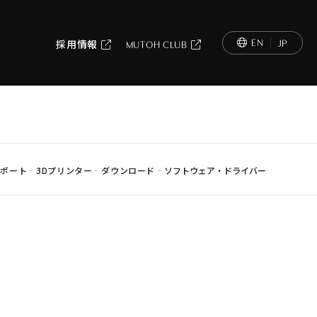
EN
JP
採用情報
MUTOH CLUB
-
-
-
サポート
3Dプリンター
ダウンロード
ソフトウェア・ドライバー