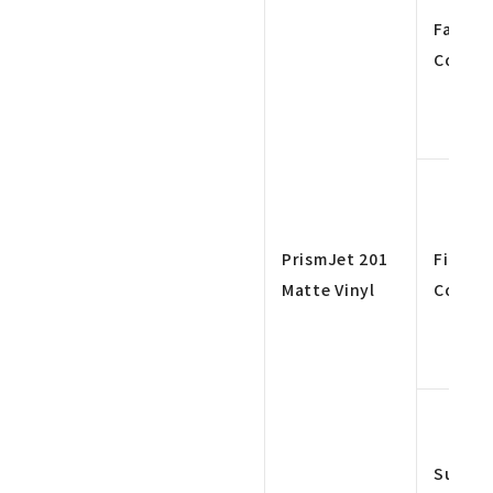
Fast 4
Color
PrismJet 201
Fine 4
Matte Vinyl
Color
Super