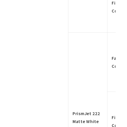
Fine 4
Color
Fast 4
Color
PrismJet 222
Fine 4
Matte White
Color