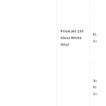
PrismJet 230
Fine 4
Gloss White
Color
Vinyl
Super
Fine 4
Color