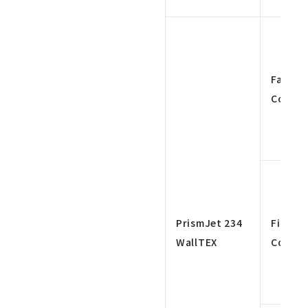
Fast 4
Color
PrismJet 234
Fine 4
WallTEX
Color