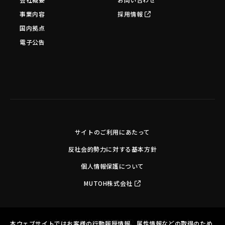
事業内容
採用情報
国内拠点
電子公告
サイトのご利用にあたって
反社会的勢力に対する基本方針
個人情報保護について
MUTOH株式会社
Copyright©MUTOH INDUSTRIES LTD. All Rights Reserved.
本ウェブサイトではお客様の行動履歴情報、属性情報などの取得のため