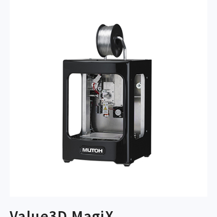
Value3D MagiX