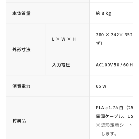
本体質量
約 8 kg
280 × 242× 3
L × W × H
ず）
外形寸法
入力電圧
AC100V 50 / 60 Hz
消費電力
65 W
PLA φ1.75 白（250
電源ケーブル、US
付属品
造形定着シートを
します。