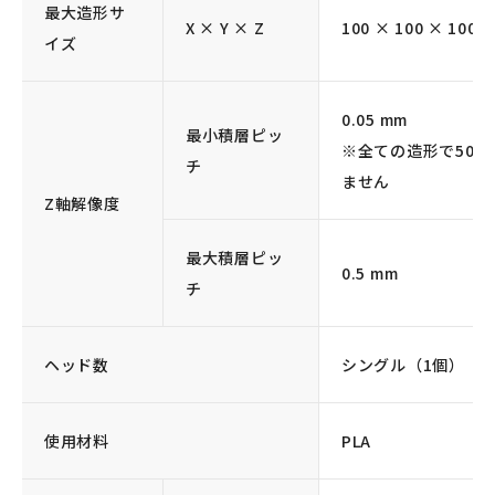
最大造形サ
X × Y × Z
100 × 100 × 100 
イズ
0.05 mm
最小積層ピッ
※全ての造形で50
チ
ません
Z軸解像度
最大積層ピッ
0.5 mm
チ
ヘッド数
シングル（1個）
使用材料
PLA