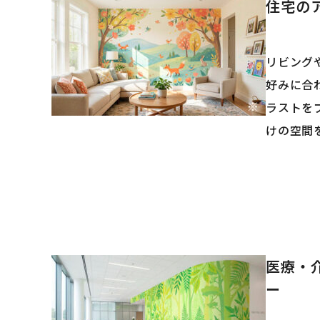
住宅の
リビング
好みに合
ラストを
けの空間
医療・
ー