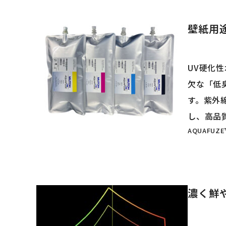
壁紙用
UV硬化性
欠な「低
す。紫外
し、高品
AQUAFU
濃く鮮や