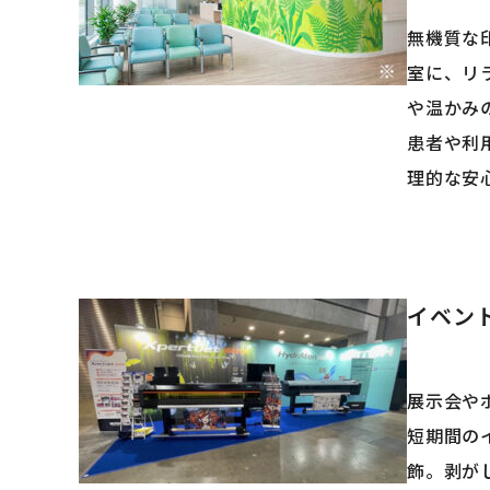
無機質な
室に、リ
や温かみ
患者や利
理的な安
イベン
展示会や
短期間の
飾。剥が