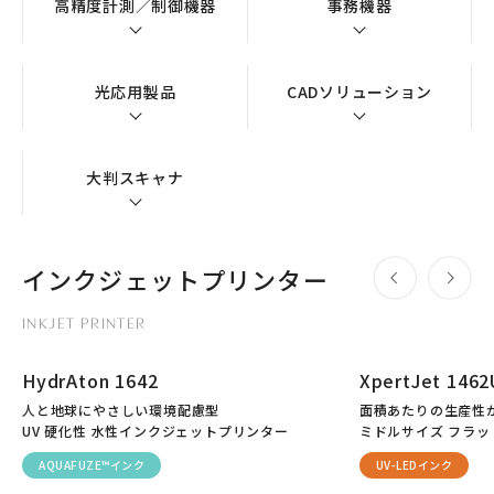
高精度計測／制御機器
事務機器
光応用製品
CADソリューション
大判スキャナ
インクジェットプリンター
INKJET PRINTER
HydrAton 1642
XpertJet 1462
人と地球にやさしい環境配慮型
面積あたりの生産性
UV 硬化性 水性インクジェットプリンター
ミドルサイズ フラット
AQUAFUZE™インク
UV-LEDインク