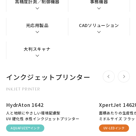
高精度計測／制御機器
事務機器
光応用製品
CADソリューション
大判スキャナ
インクジェットプリンター
INKJET PRINTER
HydrAton 1642
XpertJet 1462
人と地球にやさしい環境配慮型
面積あたりの生産性
UV 硬化性 水性インクジェットプリンター
ミドルサイズ フラット
AQUAFUZE™インク
UV-LEDインク